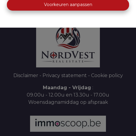
+32 050 20 90 90
Voorkeuren aanpassen
info@nordvest.be
Disclaimer
-
Privacy statement
-
Cookie policy
Maandag - Vrijdag
:
09.00u - 12.00u en 13.30u - 17.00u
Woensdagnamiddag op afspraak