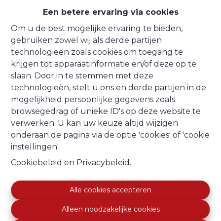
Een betere ervaring via cookies
Om u de best mogelijke ervaring te bieden,
Oeps, deze pagina
gebruiken zowel wij als derde partijen
technologieën zoals cookies om toegang te
bestaat niet meer
krijgen tot apparaatinformatie en/of deze op te
slaan. Door in te stemmen met deze
technologieën, stelt u ons en derde partijen in de
mogelijkheid persoonlijke gegevens zoals
browsegedrag of unieke ID's op deze website te
Te koop
Te huur
verwerken. U kan uw keuze altijd wijzigen
onderaan de pagina via de optie 'cookies' of 'cookie
instellingen'.
Cookiebeleid
en
Privacybeleid
.
Nordvest Vastgoed
Alle cookies accepteren
Stationsstraat 13
Alleen noodzakelijke cookies
8610 Kortemark