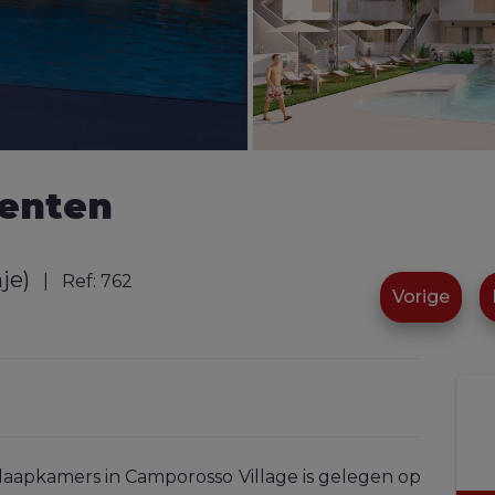
enten
je)
| Ref:
762
Vorige
aapkamers in Camporosso Village is gelegen op