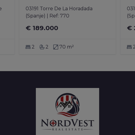
 
03191 Torre De La Horadada 
031
(Spanje)
|
Ref
: 
770
(Sp
€ 189.000
€ 
2
2
70 m²