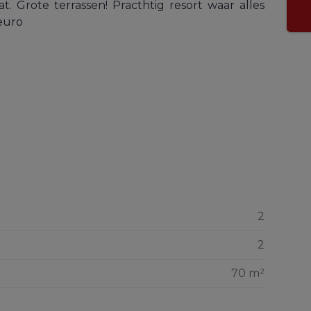
. Grote terrassen! Practhtig resort waar alles
 euro
2
2
70 m²