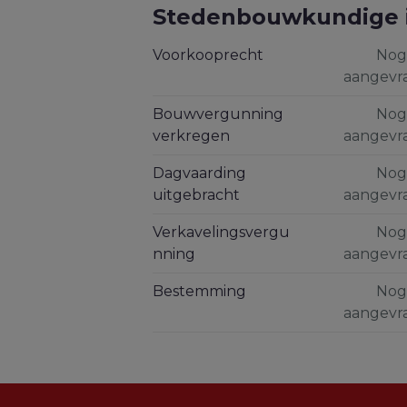
Stedenbouwkundige 
Voorkooprecht
Nog
aangevr
Bouwvergunning
Nog
verkregen
aangevr
Dagvaarding
Nog
uitgebracht
aangevr
Verkavelingsvergu
Nog
nning
aangevr
Bestemming
Nog
aangevr