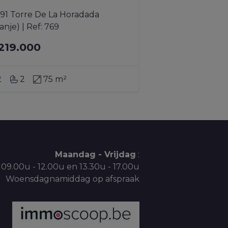
91 Torre De La Horadada 
anje)
|
Ref
: 
769
219.000
2
2
75 m²
Maandag - Vrijdag
:
09.00u - 12.00u en 13.30u - 17.00u
Woensdagnamiddag op afspraak