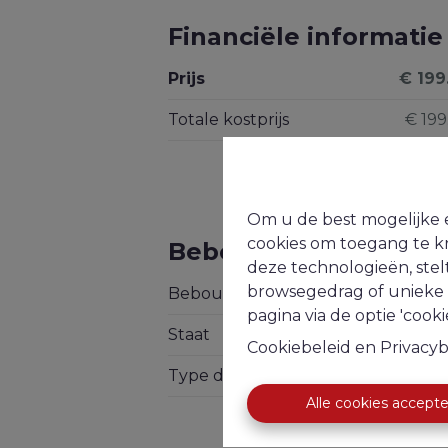
Financiële informatie
Prijs
€ 199
Totale kostprijs
€ 199
Om u de best mogelijke e
cookies om toegang te kr
Bebouwing
deze technologieën, stel
browsegedrag of unieke I
Bebouwing
Niet meeged
pagina via de optie 'cookie
Staat
Niet meeged
Cookiebeleid
en
Privacyb
Type dak
Niet meeged
Alle cookies accept