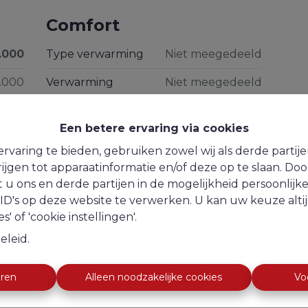
Comfort
.000
Type verwarming
Niet meegedeeld
.000
Verwarming
Niet meegedeeld
Keuken
Niet meegedeeld
Een betere ervaring via cookies
rvaring te bieden, gebruiken zowel wij als derde partij
ijgen tot apparaatinformatie en/of deze op te slaan. Do
t u ons en derde partijen in de mogelijkheid persoonlijk
D's op deze website te verwerken. U kan uw keuze alti
eeld
s' of 'cookie instellingen'.
eeld
eleid
.
eeld
eren
Alleen noodzakelijke cookies
Vo