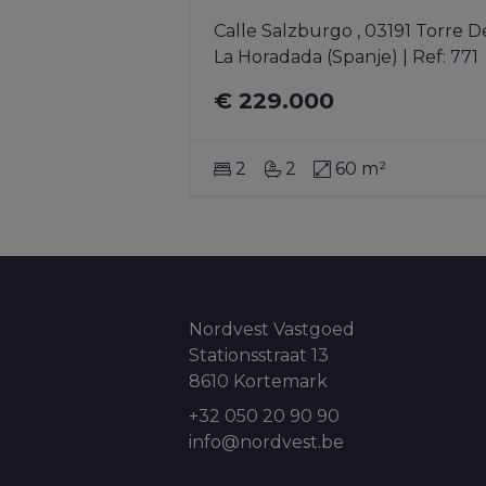
Calle Salzburgo , 03191 Torre De
La Horadada (Spanje)
|
Ref
: 
771
€ 229.000
2
2
60 m²
Nordvest Vastgoed
Stationsstraat 13
8610 Kortemark
+32 050 20 90 90
info@nordvest.be