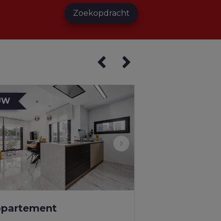
Zoekopdracht
UW
partement