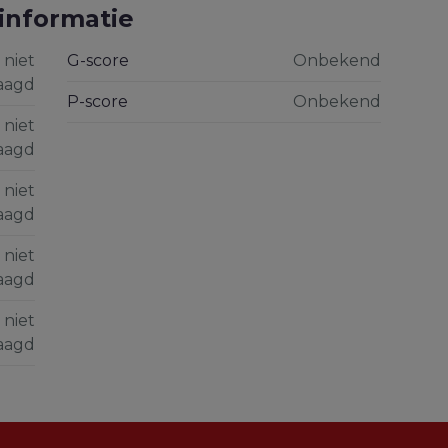
informatie
 niet
G-score
Onbekend
aagd
P-score
Onbekend
 niet
aagd
 niet
aagd
 niet
aagd
 niet
aagd