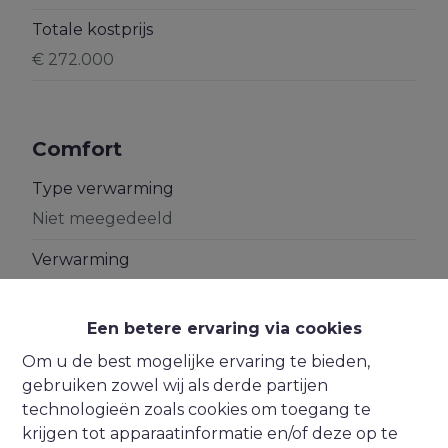
Totale kostprijs
€ 272.000
Comfort
Type verwarming
Niet meegedeeld
Verwarming
Niet meegedeeld
Een betere ervaring via cookies
Keuken
Niet meegedeeld
Om u de best mogelijke ervaring te bieden,
gebruiken zowel wij als derde partijen
technologieën zoals cookies om toegang te
krijgen tot apparaatinformatie en/of deze op te