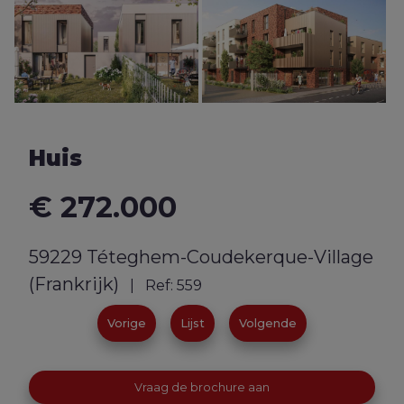
Huis
€ 272.000
59229 Téteghem-Coudekerque-Village
(Frankrijk)
| Ref:
559
Vorige
Lijst
Volgende
Vraag de brochure aan