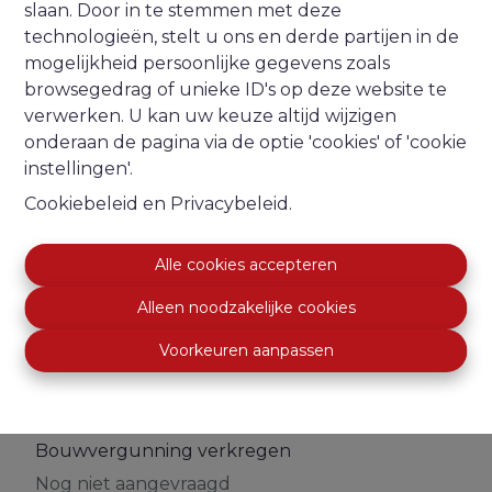
Bebouwing
slaan. Door in te stemmen met deze
technologieën, stelt u ons en derde partijen in de
Bebouwing
mogelijkheid persoonlijke gegevens zoals
Niet meegedeeld
browsegedrag of unieke ID's op deze website te
verwerken. U kan uw keuze altijd wijzigen
Staat
onderaan de pagina via de optie 'cookies' of 'cookie
Niet meegedeeld
instellingen'.
Type dak
Cookiebeleid
en
Privacybeleid
.
Niet meegedeeld
Alle cookies accepteren
Alleen noodzakelijke cookies
Stedenbouwkundige informatie
Voorkeuren aanpassen
Voorkooprecht
Nog niet aangevraagd
Bouwvergunning verkregen
Nog niet aangevraagd