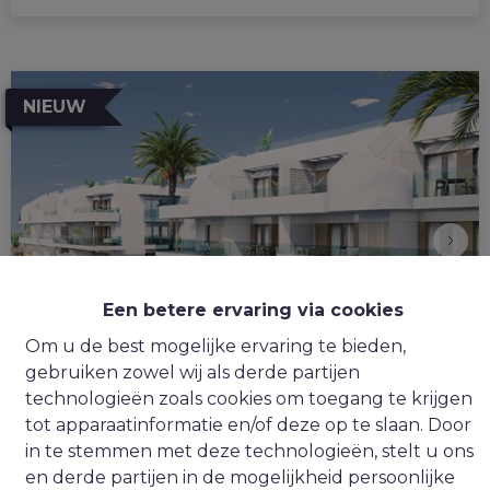
NIEUW
Een betere ervaring via cookies
Om u de best mogelijke ervaring te bieden,
gebruiken zowel wij als derde partijen
technologieën zoals cookies om toegang te krijgen
Appartement
tot apparaatinformatie en/of deze op te slaan. Door
in te stemmen met deze technologieën, stelt u ons
en derde partijen in de mogelijkheid persoonlijke
03191 Torre De La Horadada (Spanje)
|
Ref
: 
770