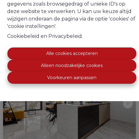
gegevens zoals browsegedrag of unieke ID's op
deze website te verwerken. U kan uw keuze altijd
€ 189.000
wijzigen onderaan de pagina via de optie 'cookies' of
'cookie instellingen'.
2
2
70 m²
Cookiebeleid
en
Privacybeleid
.
Alle cookies accepteren
NIEUW
Alleen noodzakelijke cookies
Voorkeuren aanpassen