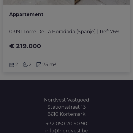
Appartement
03191 Torre De La Horadada (Spanje)
|
Ref
: 
769
€ 219.000
2
2
75 m²
Nordvest Vastgoed
Stationsstraat 13
8610 Kortemark
+32 050 20 90 90
info@nordvest.be