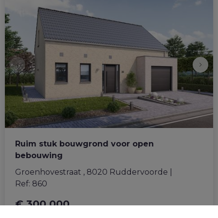
Ruim stuk bouwgrond voor open
bebouwing
Groenhovestraat , 8020 Ruddervoorde
|
Ref
: 
860
€ 300.000