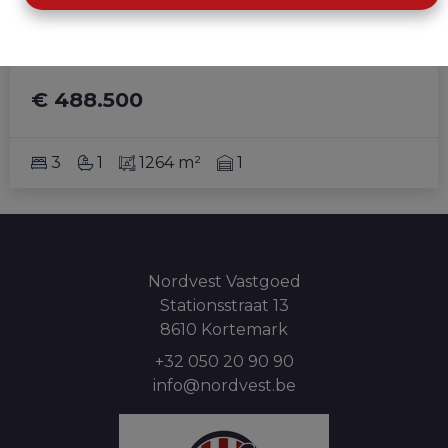
bebouwing
Groenhovestraat , 8020 Ruddervoorde
|
Ref
: 
858
€ 488.500
3
1
1264 m²
1
Nordvest Vastgoed
Stationsstraat 13
8610 Kortemark
+32 050 20 90 90
info@nordvest.be